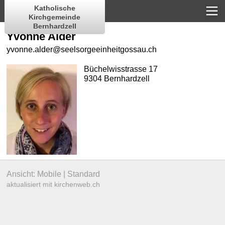
Katholische
Kirchgemeinde
Bernhardzell
Yvonne Alder
yvonne.alder@seelsorgeeinheitgossau.ch
Büchelwisstrasse 17
9304 Bernhardzell
Ansicht:
Mobile
|
Standard
aktualisiert mit kirchenweb.ch