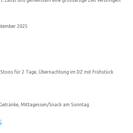
t. Lasst uns gemeinsam eine grossartige Zeit verbringen!
eptember 2025
 Stoos für 2 Tage, Übernachtung im DZ mit Frühstück
Getränke, Mittagessen/Snack am Sonntag
5