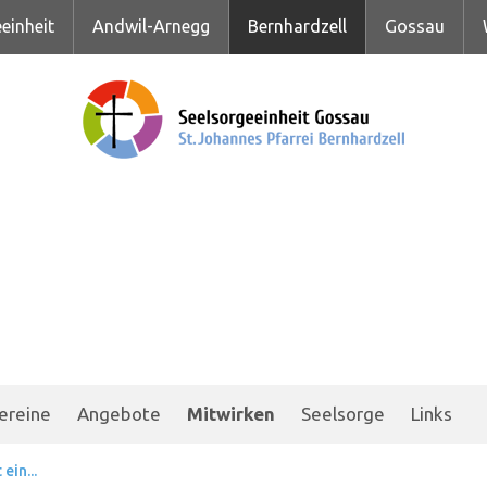
einheit
Andwil-Arnegg
Bernhardzell
Gossau
ereine
Angebote
Mitwirken
Seelsorge
Links
in...