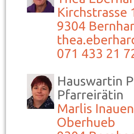
Kirchstrasse 
9304 Bernhar
thea.eberhar
071 433 21 7
Hauswartin P
Pfarreirätin
Marlis Inauen
Oberhueb