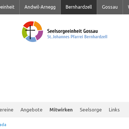
einheit
Andwil-Arnegg
Bernhardzell
Gossau
ereine
Angebote
Mitwirken
Seelsorge
Links
ada