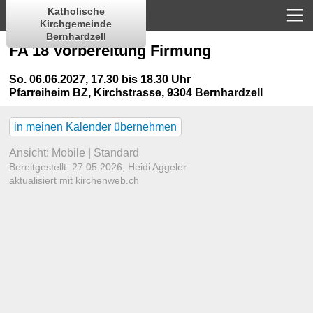
Katholische
Kirchgemeinde
Bernhardzell
FA 18 Vorbereitung Firmung
So. 06.06.2027, 17.30 bis 18.30 Uhr
Pfarreiheim BZ
,
Kirchstrasse, 9304 Bernhardzell
in meinen Kalender übernehmen
Ansicht:
Mobile
|
Standard
Bereitgestellt: 27.05.2026,
Heidi Aggeler
aktualisiert mit kirchenweb.ch